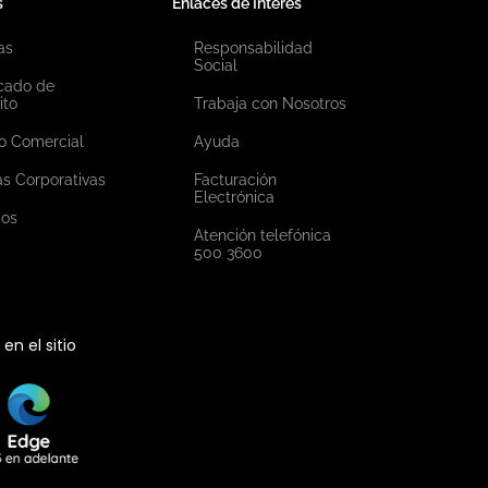
s
Enlaces de Interés
as
Responsabilidad
Social
icado de
ito
Trabaja con Nosotros
o Comercial
Ayuda
as Corporativas
Facturación
Electrónica
ios
Atención telefónica
500 3600
n el sitio