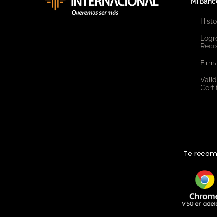
Mi Banc
Histo
Logr
Reco
Firma
Valid
Certi
Te recome