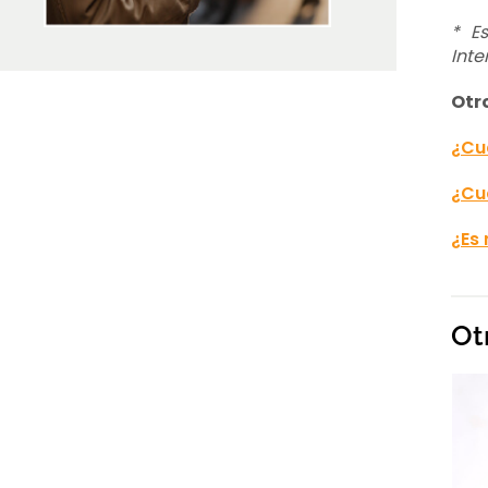
* E
Inte
Otr
¿Cuá
¿Cu
¿Es
Ot