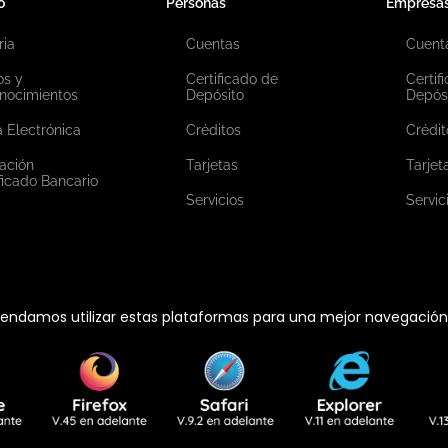
o
Personas
Empresa
ria
Cuentas
Cuent
os y
Certificado de
Certif
nocimientos
Depósito
Depós
 Electrónica
Créditos
Crédit
ación
Tarjetas
Tarjet
ficado Bancario
Servicios
Servic
ndamos utilizar estas plataformas para una mejor navegación e