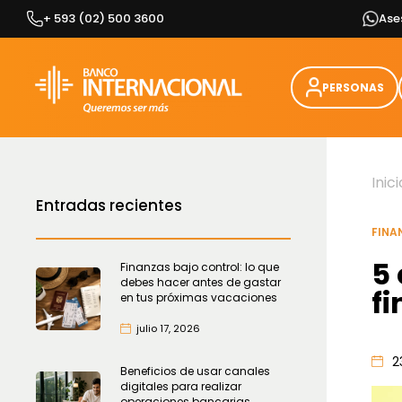
Skip
+ 593 (02) 500 3600
Ase
to
content
PERSONAS
Inici
Entradas recientes
FINA
5
Finanzas bajo control: lo que
debes hacer antes de gastar
f
en tus próximas vacaciones
julio 17, 2026
2
Beneficios de usar canales
digitales para realizar
operaciones bancarias