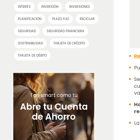
INTERÉS
INVERSIÓN
INVERSIONES
PLANIFICACIÓN
PLAZO FIJO
RECICLAR
SEGURIDAD
SEGURIDAD FINANCIERA
SOSTENIBILIDAD
TARJETA DE CRÉDITO
Re
TARJETA DE DÉBITO
Pu
Se
cu
va
Tan smart como tú
Abre tu Cuenta
Ha
re
de Ahorro
La