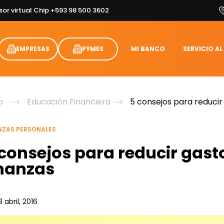
sor virtual Chip +593 98 500 3602
EMPRESAS
PYMES
MI BANCO
SERVICIO AL
o
Educación Financiera
5 consejos para reducir
NZAS PERSONALES
 consejos para reducir gast
inanzas
3 abril, 2016