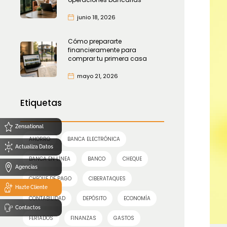
junio 18, 2026
Cómo prepararte
financieramente para
comprar tu primera casa
mayo 21, 2026
Etiquetas
Zensational
AHORRO
BANCA ELECTRÓNICA
Actualiza Datos
BANCA EN LÍNEA
BANCO
CHEQUE
Agencias
CHEQUE DE PAGO
CIBERATAQUES
Hazte Cliente
CONTABILIDAD
DEPÓSITO
ECONOMÍA
Contactos
FERIADOS
FINANZAS
GASTOS