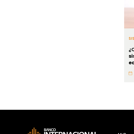
SI
¿Q
s
e