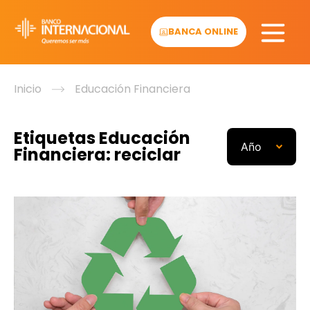
Skip
to
BANCA ONLINE
content
Inicio
Educación Financiera
Etiquetas Educación
Financiera: reciclar