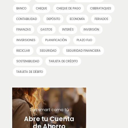
BANCO
CHEQUE
CHEQUE DE PAGO
CIBERATAQUES
CONTABILIDAD
DEPÓSITO
ECONOMÍA
FERIADOS
FINANZAS
GASTOS
INTERÉS
INVERSIÓN
INVERSIONES
PLANIFICACIÓN
PLAZO FIJO
RECICLAR
SEGURIDAD
SEGURIDAD FINANCIERA
SOSTENIBILIDAD
TARJETA DE CRÉDITO
TARJETA DE DÉBITO
Tan smart como tú
Abre tu Cuenta
de Ahorro