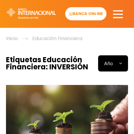
Skip
to
BANCA ONLINE
content
Inicio
Educación Financiera
Etiquetas Educación
Financiera: INVERSIÓN