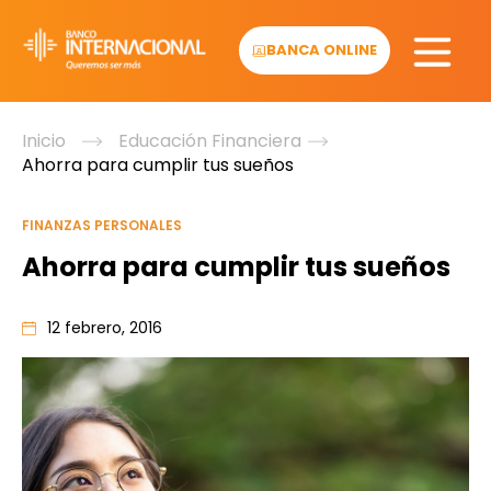
Skip
to
BANCA ONLINE
content
Inicio
Educación Financiera
Ahorra para cumplir tus sueños
FINANZAS PERSONALES
Ahorra para cumplir tus sueños
12 febrero, 2016