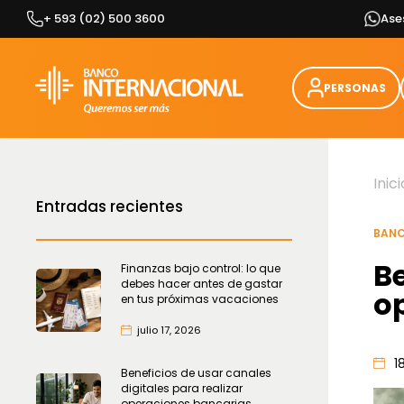
Skip
+ 593 (02) 500 3600
Ase
to
content
PERSONAS
Inici
Entradas recientes
BANC
Be
Finanzas bajo control: lo que
debes hacer antes de gastar
o
en tus próximas vacaciones
julio 17, 2026
1
Beneficios de usar canales
digitales para realizar
operaciones bancarias