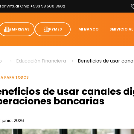
sor virtual Chip +593 98 500 3602
EMPRESAS
PYMES
MI BANCO
SERVICIO AL
o
Educación Financiera
Beneficios de usar cana
A PARA TODOS
neficios de usar canales di
peraciones bancarias
8 junio, 2026