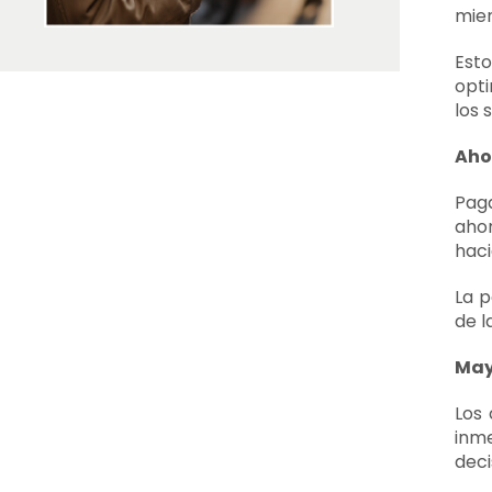
mien
Est
opti
los 
Aho
Paga
ahor
haci
La p
de l
May
Los 
inm
deci