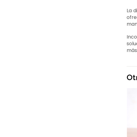
La d
ofre
mane
Inco
sol
más
Ot