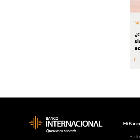
SI
¿Q
s
e
Mi Banc
Histo