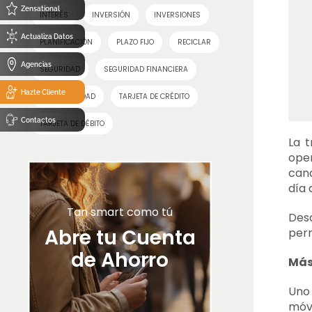
Zensational
INTERÉS
INVERSIÓN
INVERSIONES
Actualiza Datos
PLANIFICACIÓN
PLAZO FIJO
RECICLAR
Agencias
SEGURIDAD
SEGURIDAD FINANCIERA
Hazte Cliente
SOSTENIBILIDAD
TARJETA DE CRÉDITO
Contactos
TARJETA DE DÉBITO
La t
ope
cana
día 
Tan smart como tú
Desd
Abre tu Cuenta
perm
de Ahorro
Más
Uno 
móvi