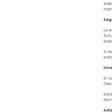
Ade
mant
Seg
La e
Actu
busc
A es
evit
Una
El u
físi
Est
tecn
Ada