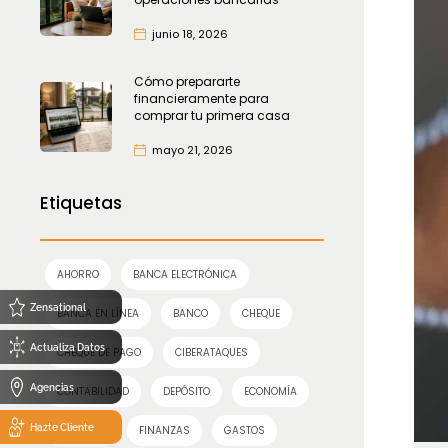
junio 18, 2026
Cómo prepararte
financieramente para
comprar tu primera casa
mayo 21, 2026
Etiquetas
AHORRO
BANCA ELECTRÓNICA
Zensational
BANCA EN LÍNEA
BANCO
CHEQUE
Actualiza Datos
CHEQUE DE PAGO
CIBERATAQUES
Agencias
CONTABILIDAD
DEPÓSITO
ECONOMÍA
Hazte Cliente
FERIADOS
FINANZAS
GASTOS