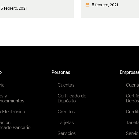
5 febrero, 2021
5 febrero, 2021
o
Personas
Empresa
ria
Cuentas
Cuent
os y
Certificado de
Certif
nocimientos
Depósito
Depós
 Electrónica
Créditos
Crédit
ación
Tarjetas
Tarjet
ficado Bancario
Servicios
Servic