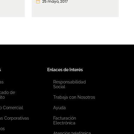
25 mayo, 2017
s
Enlaces de Interés
as
Responsabilidad
Social
icado de
ito
Trabaja con Nosotros
o Comercial
Ayuda
as Corporativas
Facturación
Electrónica
ios
Atención telefónica