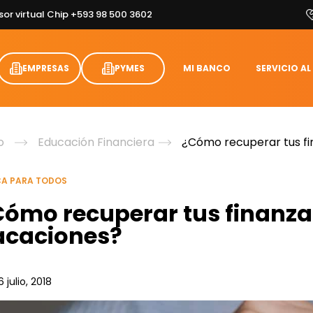
sor virtual Chip +593 98 500 3602
EMPRESAS
PYMES
MI BANCO
SERVICIO AL
o
Educación Financiera
¿Cómo recuperar tus f
A PARA TODOS
Cómo recuperar tus finanza
acaciones?
6 julio, 2018