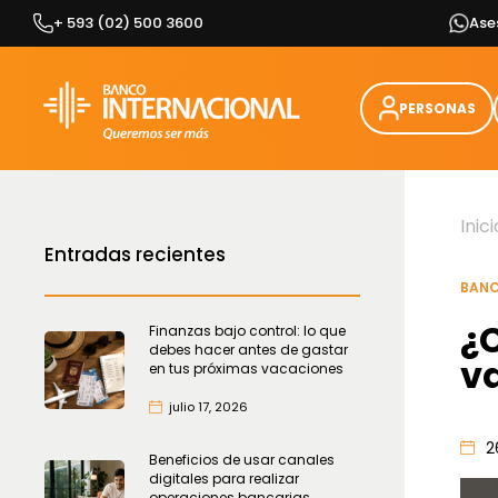
Skip
+ 593 (02) 500 3600
Ase
to
content
PERSONAS
Inici
Entradas recientes
BANC
¿
Finanzas bajo control: lo que
debes hacer antes de gastar
v
en tus próximas vacaciones
julio 17, 2026
2
Beneficios de usar canales
digitales para realizar
operaciones bancarias