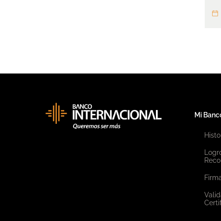
Mi Banc
Histo
Logr
Reco
Firma
Valid
Certi