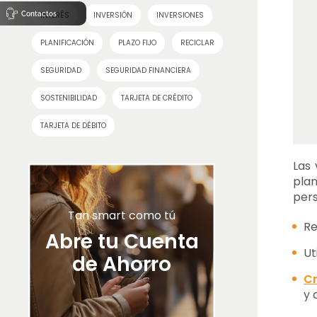
Contactos
INTERÉS
INVERSIÓN
INVERSIONES
PLANIFICACIÓN
PLAZO FIJO
RECICLAR
SEGURIDAD
SEGURIDAD FINANCIERA
SOSTENIBILIDAD
TARJETA DE CRÉDITO
TARJETA DE DÉBITO
Las 
pla
per
Tan smart como tú
Re
Abre tu Cuenta
Ut
de Ahorro
Cr
y 