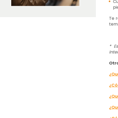
Cu
pi
Te r
temp
* E
Inte
Otr
¿Qu
¿Có
¿Qué
¿Qu