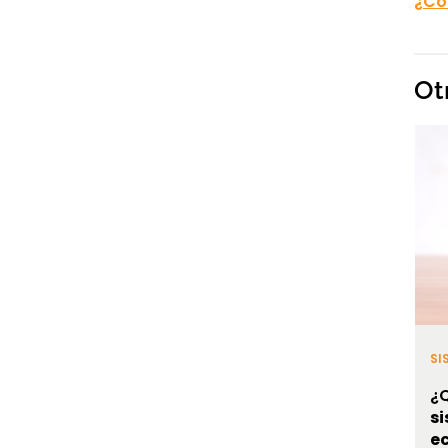
¿Có
Ot
SI
¿Q
s
e