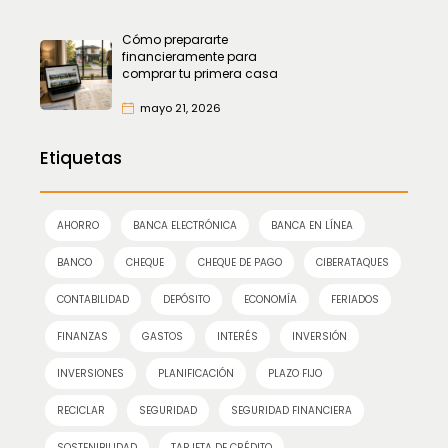
Cómo prepararte
financieramente para
comprar tu primera casa
mayo 21, 2026
Etiquetas
AHORRO
BANCA ELECTRÓNICA
BANCA EN LÍNEA
BANCO
CHEQUE
CHEQUE DE PAGO
CIBERATAQUES
CONTABILIDAD
DEPÓSITO
ECONOMÍA
FERIADOS
FINANZAS
GASTOS
INTERÉS
INVERSIÓN
INVERSIONES
PLANIFICACIÓN
PLAZO FIJO
RECICLAR
SEGURIDAD
SEGURIDAD FINANCIERA
SOSTENIBILIDAD
TARJETA DE CRÉDITO