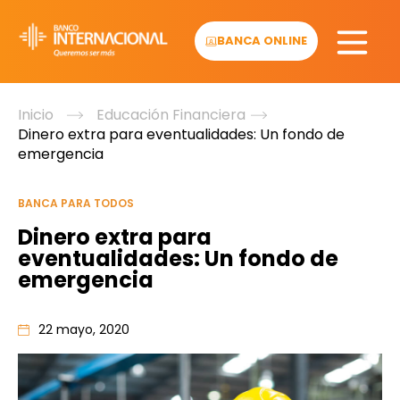
Skip
to
BANCA ONLINE
content
Inicio
Educación Financiera
Dinero extra para eventualidades: Un fondo de
emergencia
BANCA PARA TODOS
Dinero extra para
eventualidades: Un fondo de
emergencia
22 mayo, 2020