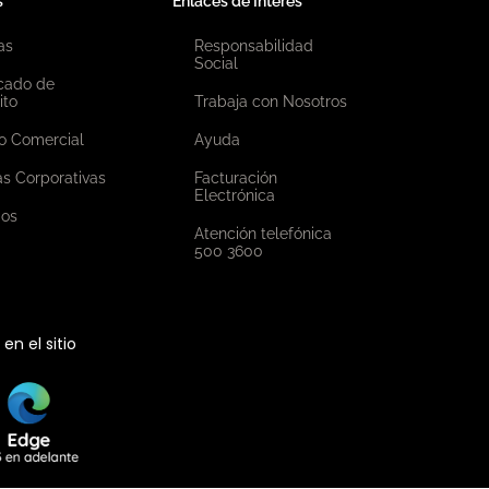
s
Enlaces de Interés
as
Responsabilidad
Social
icado de
ito
Trabaja con Nosotros
o Comercial
Ayuda
as Corporativas
Facturación
Electrónica
ios
Atención telefónica
500 3600
n el sitio