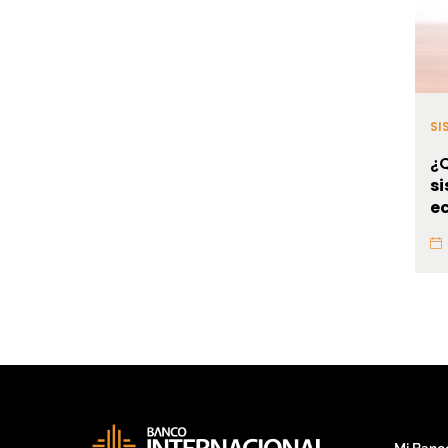
SI
¿Q
s
e