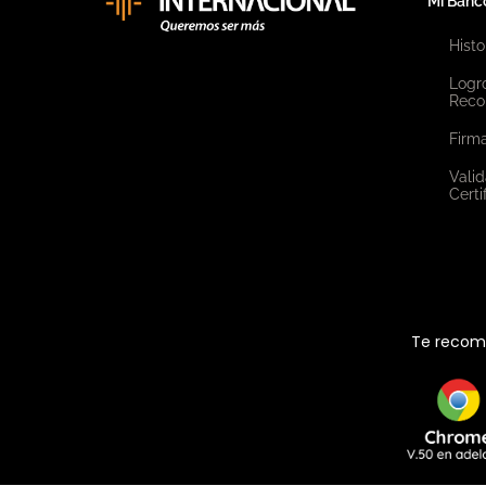
Mi Banc
Histo
Logr
Reco
Firma
Valid
Certi
Te recome