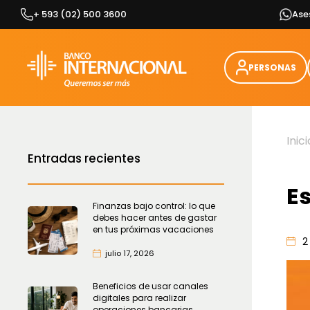
Skip
+ 593 (02) 500 3600
Ase
to
content
PERSONAS
Inici
Entradas recientes
E
Finanzas bajo control: lo que
debes hacer antes de gastar
en tus próximas vacaciones
2
julio 17, 2026
Beneficios de usar canales
digitales para realizar
operaciones bancarias