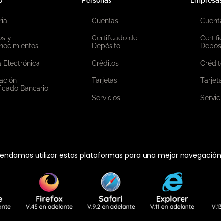
o
Personas
Empresa
ria
Cuentas
Cuent
os y
Certificado de
Certif
nocimientos
Depósito
Depós
 Electrónica
Créditos
Crédit
ación
Tarjetas
Tarjet
ficado Bancario
Servicios
Servic
ndamos utilizar estas plataformas para una mejor navegación e