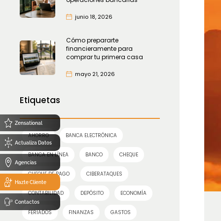
junio 18, 2026
Cómo prepararte
financieramente para
comprar tu primera casa
mayo 21, 2026
Etiquetas
Zensational
AHORRO
BANCA ELECTRÓNICA
Actualiza Datos
BANCA EN LÍNEA
BANCO
CHEQUE
Agencias
CHEQUE DE PAGO
CIBERATAQUES
Hazte Cliente
CONTABILIDAD
DEPÓSITO
ECONOMÍA
Contactos
FERIADOS
FINANZAS
GASTOS