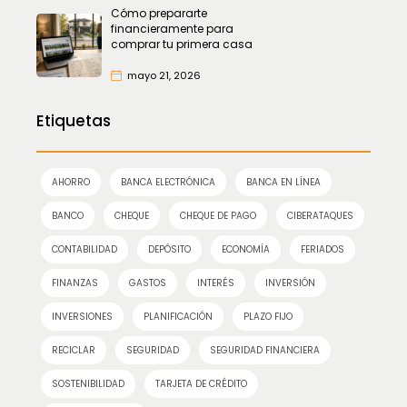
Cómo prepararte
financieramente para
comprar tu primera casa
mayo 21, 2026
Etiquetas
AHORRO
BANCA ELECTRÓNICA
BANCA EN LÍNEA
BANCO
CHEQUE
CHEQUE DE PAGO
CIBERATAQUES
CONTABILIDAD
DEPÓSITO
ECONOMÍA
FERIADOS
FINANZAS
GASTOS
INTERÉS
INVERSIÓN
INVERSIONES
PLANIFICACIÓN
PLAZO FIJO
RECICLAR
SEGURIDAD
SEGURIDAD FINANCIERA
SOSTENIBILIDAD
TARJETA DE CRÉDITO