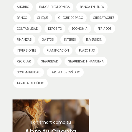
AHORRO
BANCA ELECTRÓNICA
BANCA EN LÍNEA
BANCO
CHEQUE
CHEQUE DE PAGO
CIBERATAQUES
CONTABILIDAD
DEPÓSITO
ECONOMÍA
FERIADOS
FINANZAS
GASTOS
INTERÉS
INVERSIÓN
INVERSIONES
PLANIFICACIÓN
PLAZO FIJO
RECICLAR
SEGURIDAD
SEGURIDAD FINANCIERA
SOSTENIBILIDAD
TARJETA DE CRÉDITO
TARJETA DE DÉBITO
Tan smart como tú
Abre tu Cuenta