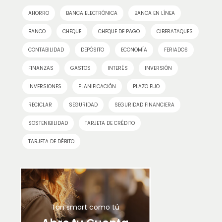
AHORRO
BANCA ELECTRÓNICA
BANCA EN LÍNEA
BANCO
CHEQUE
CHEQUE DE PAGO
CIBERATAQUES
CONTABILIDAD
DEPÓSITO
ECONOMÍA
FERIADOS
FINANZAS
GASTOS
INTERÉS
INVERSIÓN
INVERSIONES
PLANIFICACIÓN
PLAZO FIJO
RECICLAR
SEGURIDAD
SEGURIDAD FINANCIERA
SOSTENIBILIDAD
TARJETA DE CRÉDITO
TARJETA DE DÉBITO
Tan smart como tú