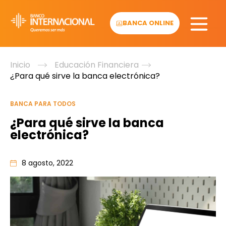
Skip
to
BANCA ONLINE
content
Inicio
Educación Financiera
¿Para qué sirve la banca electrónica?
BANCA PARA TODOS
¿Para qué sirve la banca
electrónica?
8 agosto, 2022