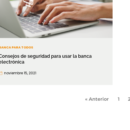
BANCA PARA TODOS
Consejos de seguridad para usar la banca
electrónica
noviembre 15, 2021
Paginació
« Anterior
1
de
entradas