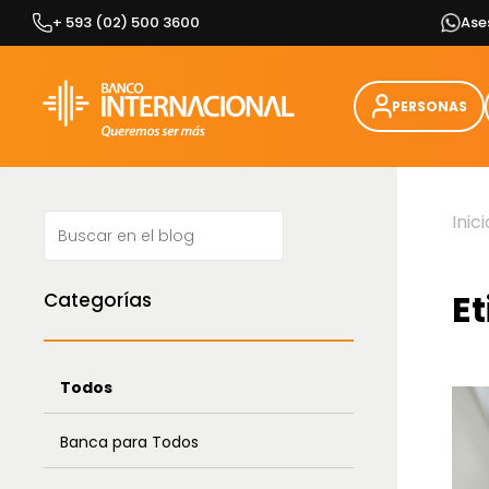
Skip
+ 593 (02) 500 3600
Ase
to
content
PERSONAS
Inici
E
Categorías
Todos
Banca para Todos