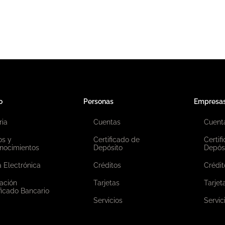
o
Personas
Empresa
ria
Cuentas
Cuent
os y
Certificado de
Certif
nocimientos
Depósito
Depós
 Electrónica
Créditos
Crédit
ación
Tarjetas
Tarjet
ficado Bancario
Servicios
Servic