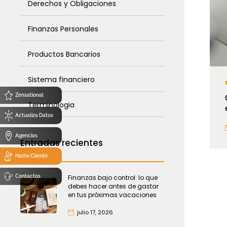
Derechos y Obligaciones
Finanzas Personales
Productos Bancarios
Sistema financiero
Zensational
Terminologia
Actualiza Datos
Agencias
Entradas recientes
Hazte Cliente
Contactos
Finanzas bajo control: lo que
debes hacer antes de gastar
en tus próximas vacaciones
julio 17, 2026