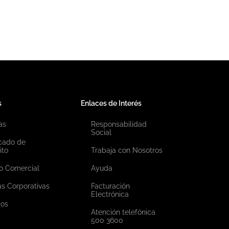
s
Enlaces de Interés
as
Responsabilidad
Social
icado de
ito
Trabaja con Nosotros
o Comercial
Ayuda
as Corporativas
Facturación
Electrónica
ios
Atención telefónica
500 3600