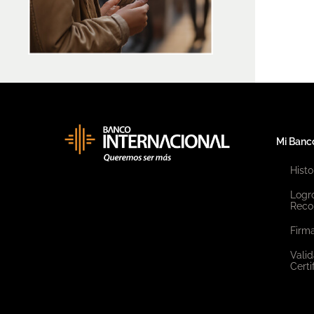
Mi Banc
Histo
Logr
Reco
Firma
Valid
Certi