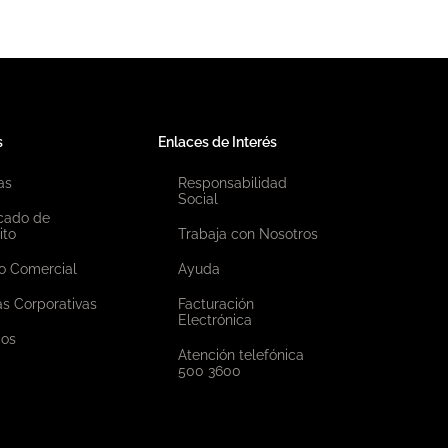
s
Enlaces de Interés
as
Responsabilidad
Social
icado de
ito
Trabaja con Nosotros
o Comercial
Ayuda
as Corporativas
Facturación
Electrónica
ios
Atención telefónica
500 3600