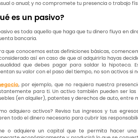
ual o anual; y no compromete tu presencia o trabajo fís
ué es un pasivo?
asivo es toda aquello que haga que tu dinero fluya en dir
uenta bancaria.
a que conocemos estas definiciones básicas, comencemo
considerado así en caso de que al adquirirla hayas decidi
sualidad que debes pagar para saldar la hipoteca. E
ntan su valor con el paso del tiempo, no son activos si n
negocio
, por ejemplo, que no requiera nuestra presenci
stantemente para ti. Un activo también pueden ser las
ebles (en alquiler), patentes y derechos de auto, entre
o adquiero activos? Revisa tus ingresos y tus egreso
ren todo el dinero necesario para cubrir las responsabili
ne o adquiere un capital que te permita hacer una p
perarte económicamente y producirá lo que se convert