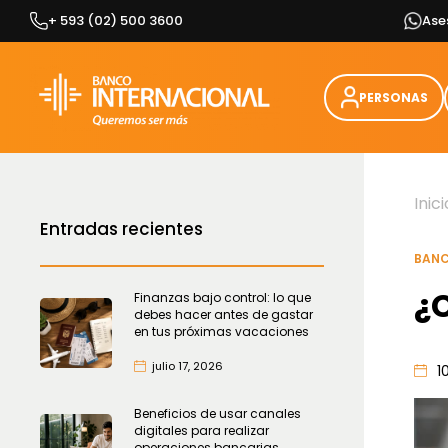
Skip
+ 593 (02) 500 3600
Ase
to
content
PERSONAS
Inici
Entradas recientes
BANC
¿C
Finanzas bajo control: lo que
debes hacer antes de gastar
en tus próximas vacaciones
julio 17, 2026
1
Beneficios de usar canales
digitales para realizar
operaciones bancarias