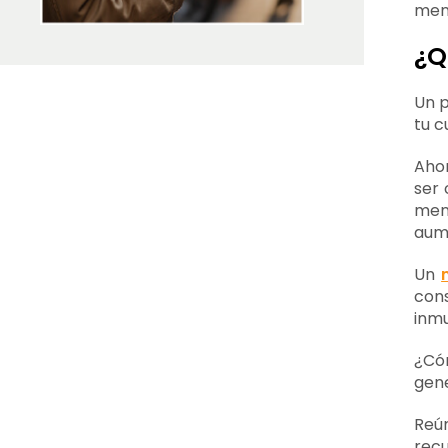
mens
¿Q
Un p
tu c
Ahor
ser 
men
aume
Un
con
inmu
¿Cóm
gene
Reú
recu