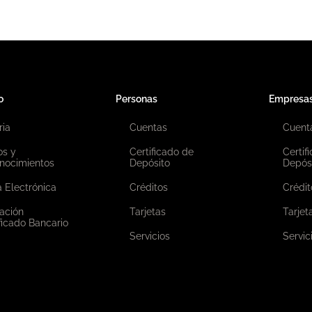
o
Personas
Empresa
ria
Cuentas
Cuent
os y
Certificado de
Certif
nocimientos
Depósito
Depós
 Electrónica
Créditos
Crédit
ación
Tarjetas
Tarjet
ficado Bancario
Servicios
Servic