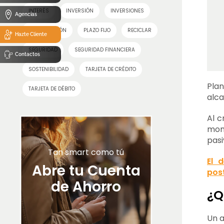
INTERÉS
INVERSIÓN
INVERSIONES
Agencias
PLANIFICACIÓN
PLAZO FIJO
RECICLAR
Hazte Cliente
SEGURIDAD
SEGURIDAD FINANCIERA
Contactos
SOSTENIBILIDAD
TARJETA DE CRÉDITO
Plan
TARJETA DE DÉBITO
alca
Al c
mome
pas
Tan smart como tú
El 
Abre tu Cuenta
pos
de Ahorro
¿Q
Un a