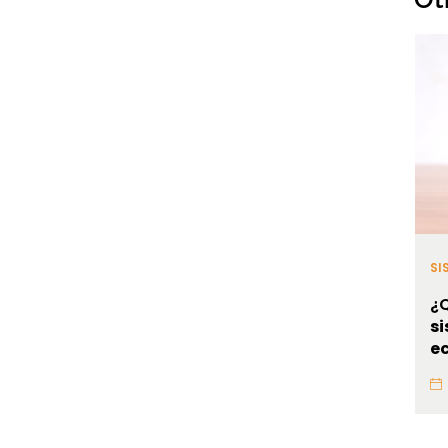
SI
¿Q
s
e