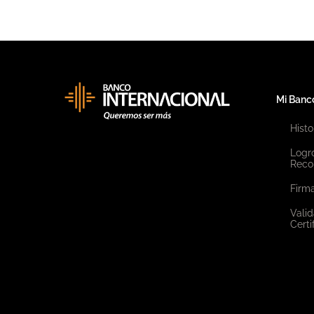
Mi Banc
Histo
Logr
Reco
Firma
Valid
Certi