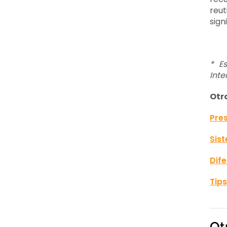
reut
sign
* E
Inte
Otr
Pre
Sis
Dife
Tips
Ot