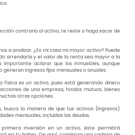
ico.
ección contraria al activo, te reste o haga sacar de
s a analizar. ¿Es mi casa mi mayor activo? Puede
do arrendarla y el valor de la renta sea mayor a la
s importante aclarar que los inmuebles, aunque
o generan ingresos fijos mensuales o anuales.
a física es un activo, pues está generando dinero
 acciones de una empresa, fondos mutuos, bienes
 muchas otras opciones.
s, busca la manera de que tus activos (ingresos)
dades mensuales, incluidas las deudas.
rimera inversión en un activo, éste permitirá
irá en tu haber. De aquí, comienza una cadena de