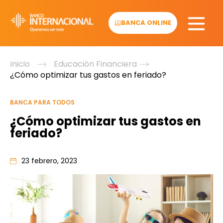
Skip
to
BANCA ONLINE
content
Inicio
Educación Financiera
¿Cómo optimizar tus gastos en feriado?
BANCA PARA TODOS
¿Cómo optimizar tus gastos en
feriado?
23 febrero, 2023