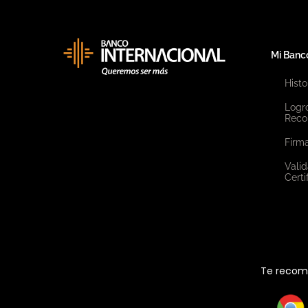
Mi Banc
Histo
Logr
Reco
Firma
Valid
Certi
Te recome