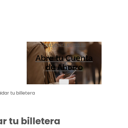
Tan smart como tú
Abre tu Cuenta
de Ahorro
idar tu billetera
r tu billetera