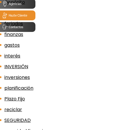
Depósito
Agencias
economía
Hazte Cliente
feriados
Contactos
finanzas
gastos
interés
INVERSIÓN
inversiones
planificación
Plazo Fijo
reciclar
SEGURIDAD