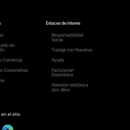
s
Enlaces de Interés
as
Responsabilidad
Social
icado de
ito
Trabaja con Nosotros
o Comercial
Ayuda
as Corporativas
Facturación
Electrónica
ios
Atención telefónica
500 3600
n el sitio