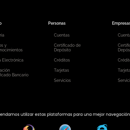
o
Personas
Empresa
ria
Cuentas
Cuent
os y
Certificado de
Certif
nocimientos
Depósito
Depós
 Electrónica
Créditos
Crédit
ación
Tarjetas
Tarjet
ficado Bancario
Servicios
Servic
ndamos utilizar estas plataformas para una mejor navegación e