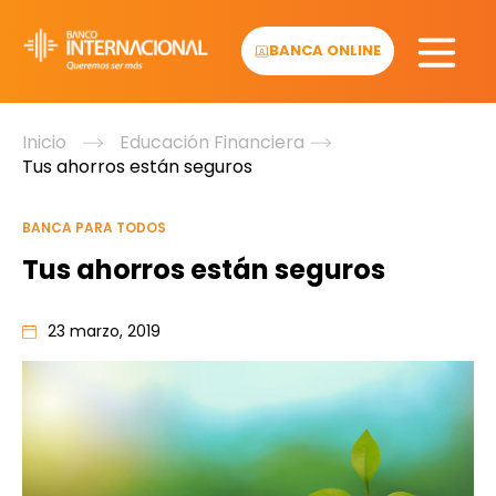
Skip
to
BANCA ONLINE
content
Inicio
Educación Financiera
Tus ahorros están seguros
BANCA PARA TODOS
Tus ahorros están seguros
23 marzo, 2019