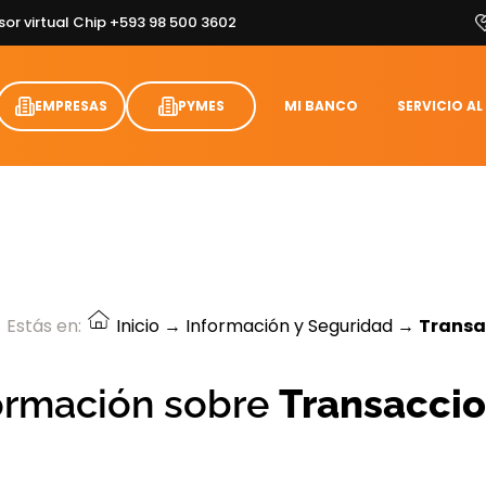
sor virtual Chip +593 98 500 3602
EMPRESAS
PYMES
MI BANCO
SERVICIO AL
Estás en:
Inicio
→
Información y Seguridad
→
Transa
ormación sobre
Transacci