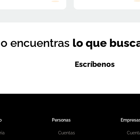
o encuentras
lo que busc
Escríbenos
o
Personas
Empresa
ria
Cuentas
Cuent