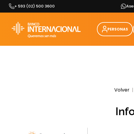
Skip
+ 593 (02) 500 3600
Ase
to
content
PERSONAS
Volver
|
Inf