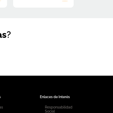
as
?
s
Enlaces de Interés
as
Responsabilidad
Social