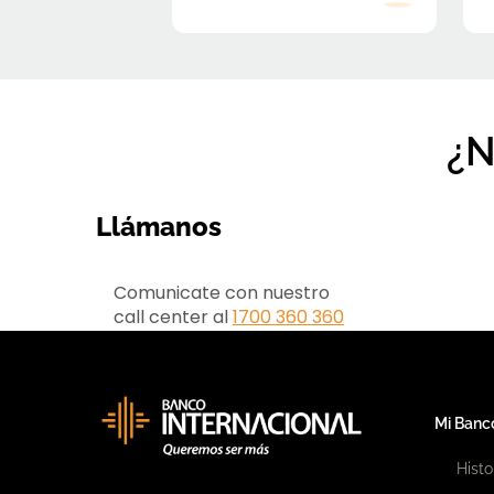
¿N
Llámanos
Comunicate con nuestro
call center al
1700 360 360
Mi Banc
Histo