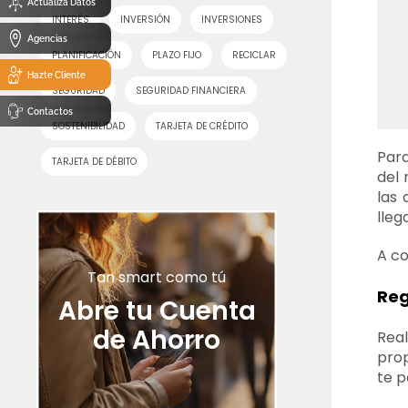
Actualiza Datos
INTERÉS
INVERSIÓN
INVERSIONES
Agencias
PLANIFICACIÓN
PLAZO FIJO
RECICLAR
Hazte Cliente
SEGURIDAD
SEGURIDAD FINANCIERA
Contactos
SOSTENIBILIDAD
TARJETA DE CRÉDITO
Par
TARJETA DE DÉBITO
del 
las 
lleg
A co
Tan smart como tú
Reg
Abre tu Cuenta
de Ahorro
Real
prop
te p