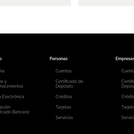
o
Personas
Empresa
ria
Cuentas
Cuent
os y
Certificado de
Certif
nocimientos
Depósito
Depós
 Electrónica
Créditos
Crédit
ación
Tarjetas
Tarjet
ficado Bancario
Servicios
Servic