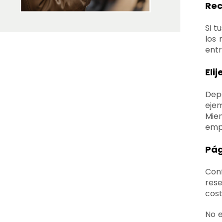
Rec
Si t
los 
entr
Eli
Depe
ejem
Mien
empr
Pág
Con
rese
cost
No e