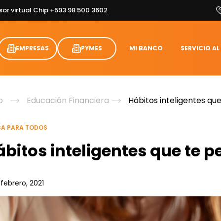
sor virtual Chip +593 98 500 3602
EMPRESAS
PYMES
MI BANCO
SERVICIO AL
o
Educación Financiera
Hábitos inteligentes qu
A PARA TODOS
bitos inteligentes que te 
 febrero, 2021