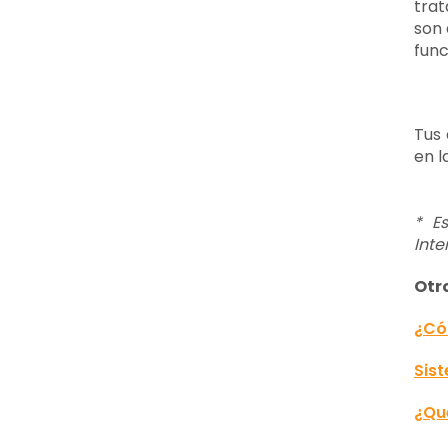
trat
son 
func
Tus 
en 
* E
Inte
Otr
¿Có
Sis
¿Qu