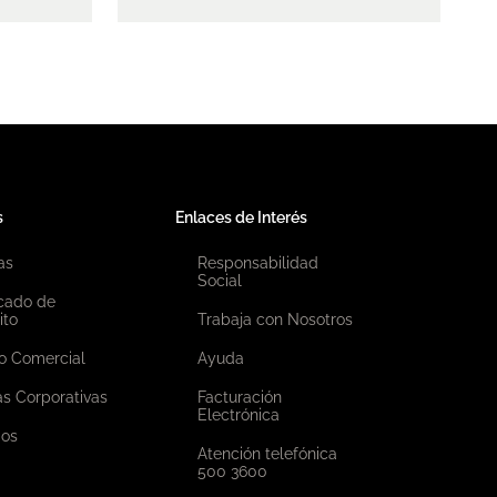
s
Enlaces de Interés
as
Responsabilidad
Social
icado de
ito
Trabaja con Nosotros
o Comercial
Ayuda
as Corporativas
Facturación
Electrónica
ios
Atención telefónica
500 3600