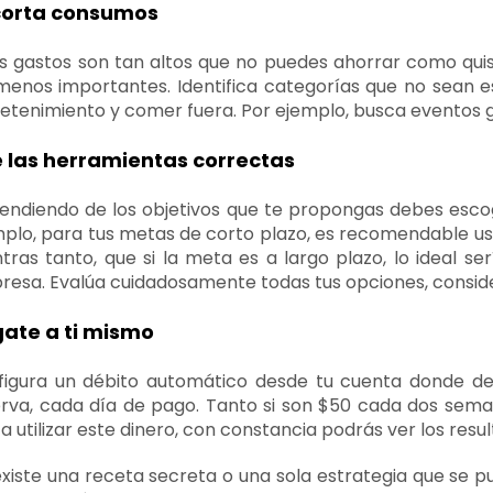
orta consumos
us gastos son tan altos que no puedes ahorrar como qui
menos importantes. Identifica categorías que no sean 
etenimiento y comer fuera. Por ejemplo, busca eventos g
je las herramientas correctas
ndiendo de los objetivos que te propongas debes esco
plo, para tus metas de corto plazo, es recomendable u
tras tanto, que si la meta es a largo plazo, lo ideal s
esa. Evalúa cuidadosamente todas tus opciones, conside
ate a ti mismo
figura un débito automático desde tu cuenta donde dep
rva, cada día de pago. Tanto si son $50 cada dos seman
a utilizar este dinero, con constancia podrás ver los resu
xiste una receta secreta o una sola estrategia que se p