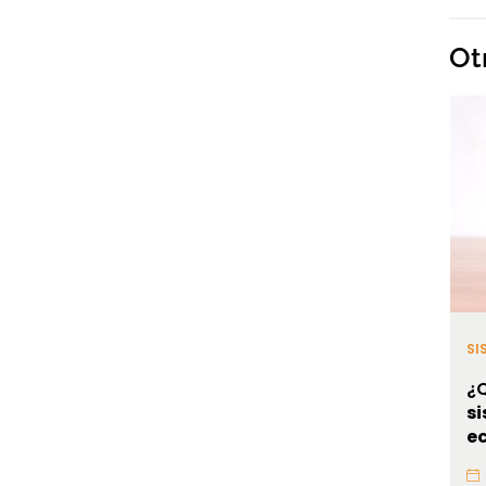
Ot
SI
¿Q
s
e