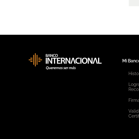
Mi Banc
Histo
Logr
Reco
Firma
Valid
Certi