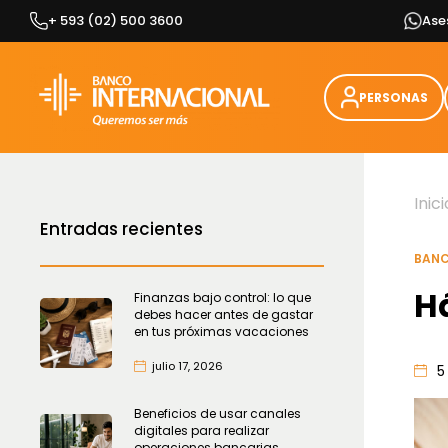
Skip
+ 593 (02) 500 3600
Ase
to
content
PERSONAS
Inici
Entradas recientes
BANC
Há
Finanzas bajo control: lo que
debes hacer antes de gastar
en tus próximas vacaciones
julio 17, 2026
5
Beneficios de usar canales
digitales para realizar
operaciones bancarias